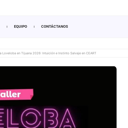
EQUIPO
CONTÁCTANOS
a Loveloba en Tijuana 2026: Intuición e Instinto Salvaje en CEART