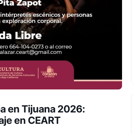
ba en Tijuana 2026:
lvaje en CEART