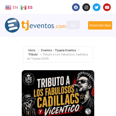
EN
ES
Anúnciate Aquí
Inicio
Eventos - Tijuana Eventos
Tributo
Tributo a Los Fabulosos Cadillacs
en Tijuana 2026