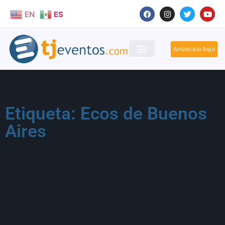
EN
ES
Anúnciate Aquí
Etiqueta: Ecos de Buenos
Aires