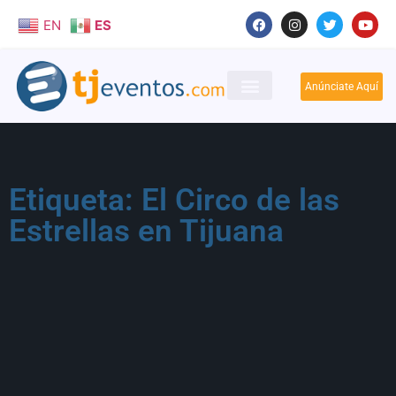
EN
ES
Anúnciate Aquí
Etiqueta: El Circo de las
Estrellas en Tijuana