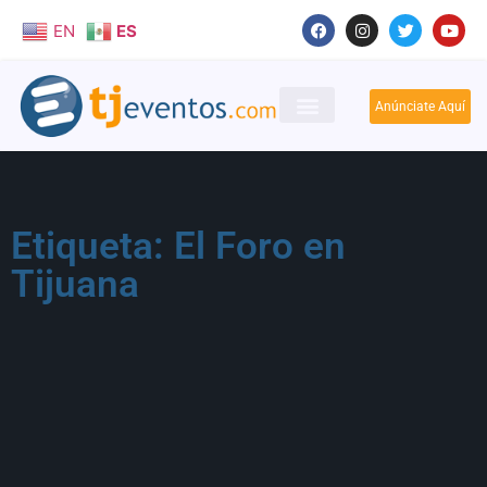
EN
ES
Anúnciate Aquí
Etiqueta: El Foro en
Tijuana