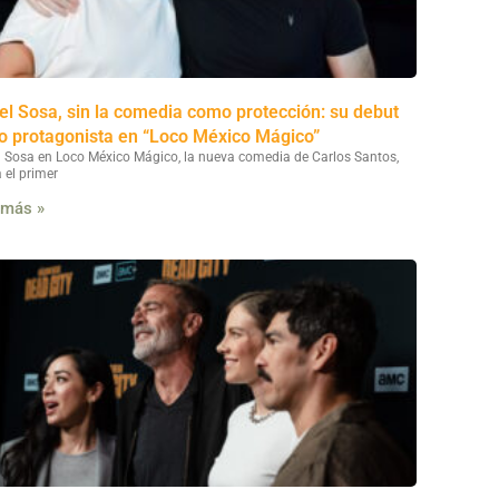
el Sosa, sin la comedia como protección: su debut
 protagonista en “Loco México Mágico”
l Sosa en Loco México Mágico, la nueva comedia de Carlos Santos,
 el primer
 más »