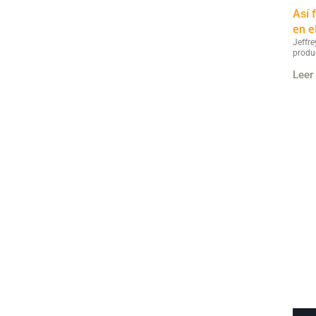
Así 
en e
Jeffre
produ
Leer