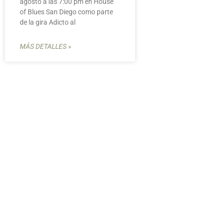
agosto a las 7:00 pm en House
of Blues San Diego como parte
de la gira Adicto al
MÁS DETALLES »