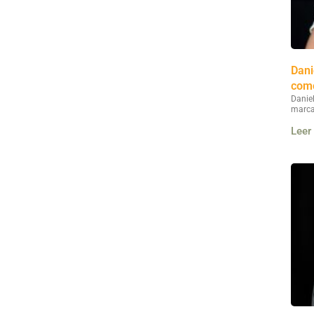
Dani
como
Danie
marca
Leer