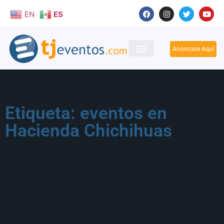
EN
ES
Anúnciate Aquí
Etiqueta: eventos en
Hacienda Chichihuas