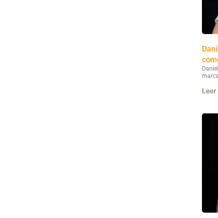
Dani
como
Danie
marca
Leer