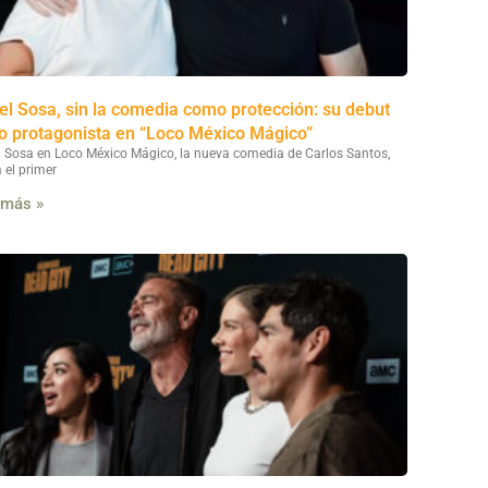
el Sosa, sin la comedia como protección: su debut
 protagonista en “Loco México Mágico”
l Sosa en Loco México Mágico, la nueva comedia de Carlos Santos,
 el primer
 más »