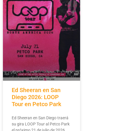
Ed Sheeran en San
Diego 2026: LOOP
Tour en Petco Park
Ed Sheeran en San Diego traerá
su gira LOOP Tour al Petco Park
el próximo 21 de julio de 2026.