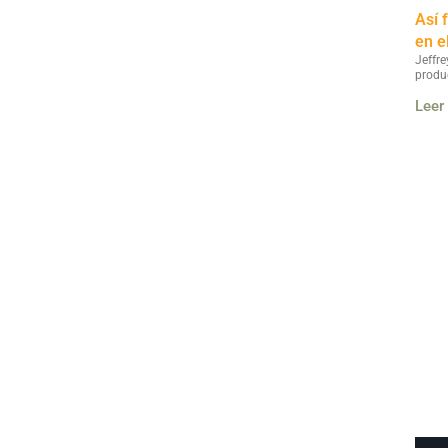
Así 
en e
Jeffre
produ
Leer