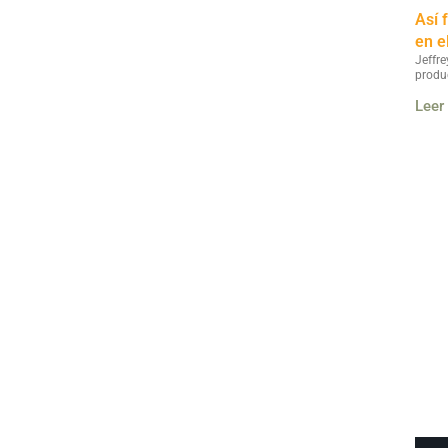
Así 
en e
Jeffre
produ
Leer