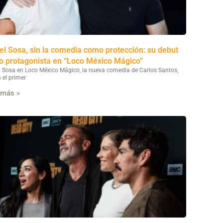
el Sosa, sin la comedia como protección: su debut
 protagonista en “Loco México Mágico”
l Sosa en Loco México Mágico, la nueva comedia de Carlos Santos,
 el primer
 más »