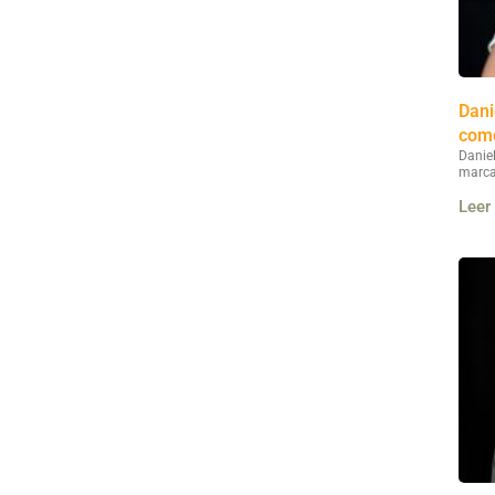
Dani
como
Danie
marca
Leer