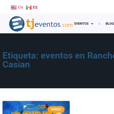
EN
ES
EVENTOS
BLOG
Etiqueta: eventos en Ranch
Casian
RODEO