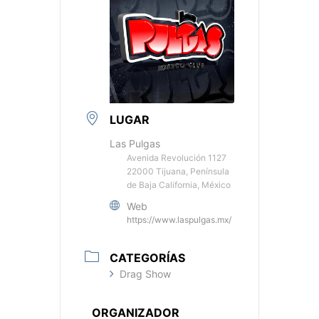
LUGAR
Las Pulgas
Avenida Revolución 1127
22000 Tijuana, Península
de Baja California, México
Web
https://www.laspulgas.mx/
CATEGORÍAS
Drag Show
ORGANIZADOR